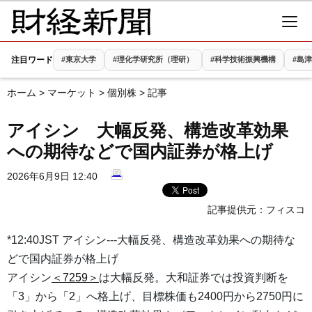
注目ワード
#東京大学
#理化学研究所（理研）
#科学技術振興機構
#島
ホーム
>
マーケット
>
個別株
> 記事
アイシン 大幅反発、構造改革効果
への期待などで国内証券が格上げ
2026年6月9日 12:40
記事提供元：
フィスコ
*12:40JST アイシン---大幅反発、構造改革効果への期待な
どで国内証券が格上げ
アイシン
＜7259＞
は大幅反発。大和証券では投資判断を
「3」から「2」へ格上げ、目標株価も2400円から2750円に