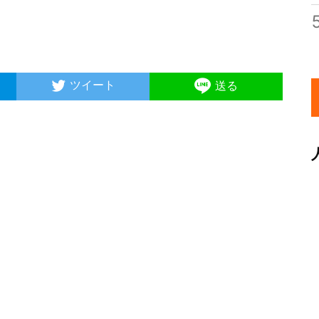
ツイート
送る