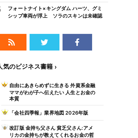
クルは3～4年周期で好・不況を繰り返すた
5
フォートナイト×キングダム ハーツ、グミ
め注意
シップ車両が浮上 ソラのスキンは未確認
人気のビジネス書籍
自由にあきらめずに生きる 外資系金融
ママがわが子へ伝えたい 人生とお金の
本質
「会社四季報」業界地図 2026年版
改訂版 金持ち父さん 貧乏父さん:アメ
リカの金持ちが教えてくれるお金の哲